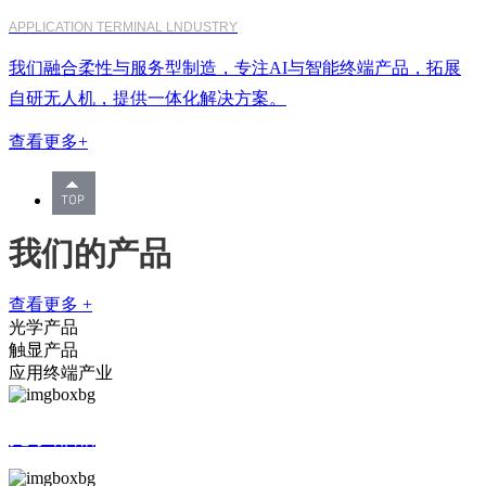
APPLICATION TERMINAL LNDUSTRY
我们融合柔性与服务型制造，专注AI与智能终端产品，拓展
自研无人机，提供一体化解决方案。
查看更多+
我们的产品
查看更多 +
光学产品
触显产品
应用终端产业
光学部品