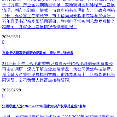
子（万年）产业园四期项目现场，实地调研应用终端产业发展
情况。副市长郭峰、解鸳，市政府秘书长毛祖宾、市政府副秘
书长，办公室主任陈长智，市工信局局长程渐东等参加调研。
万年县委书记余华阳陪同调研。联创电子常务副总裁罗顺根全
程陪同，并就企业发展情况作详细汇报。
2026/03/11

市委书记费高云调研合肥联创：促达产，强链条
2月26日上午，合肥市委书记费高云莅临合肥联创光学有限公
司走访调研，深入了解企业发展情况，为公司聚焦科技创新、
深度融入产业链发展指明方向。市领导李命山、区领导陈伟陪
同调研，公司负责人肖富生接待陪同。
2026/02/28

江西联益入选“2025-2027年国家知识产权示范企业”名单
近日，国家知识产权局正式公示“2025-2027年国家知识产权示