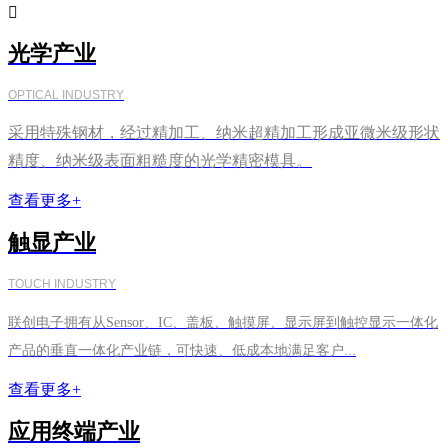

光学产业
OPTICAL INDUSTRY
采用特殊钢材，经过精加工、纳米超精加工形成亚微米级形状
精度、纳米级表面粗糙度的光学精密模具。
查看更多+
触显产业
TOUCH INDUSTRY
联创电子拥有从Sensor、IC、盖板、触摸屏、显示屏到触控显示一体化
产品的垂直一体化产业链，可快速、低成本地满足客户...
查看更多+
应用终端产业