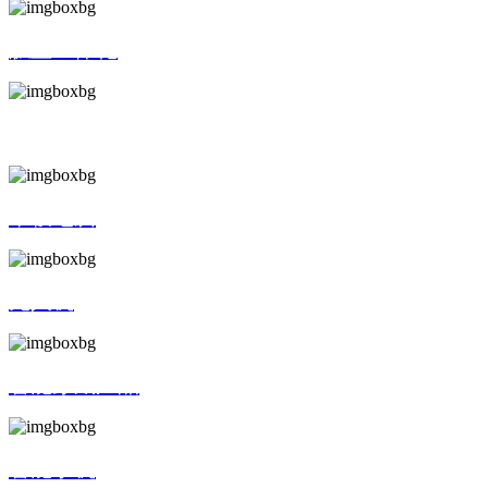
触显一体化
SMT贴片
平板电脑
无人机
智能穿戴产品
智能手机