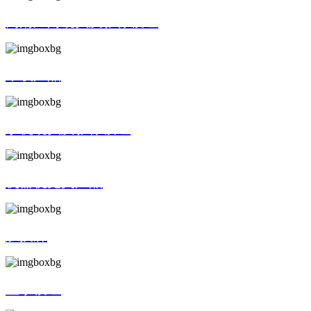
高清广角镜头及影像模组
车载产品
手机镜头及影像模组
机器视觉类产品
触摸屏
显示模组