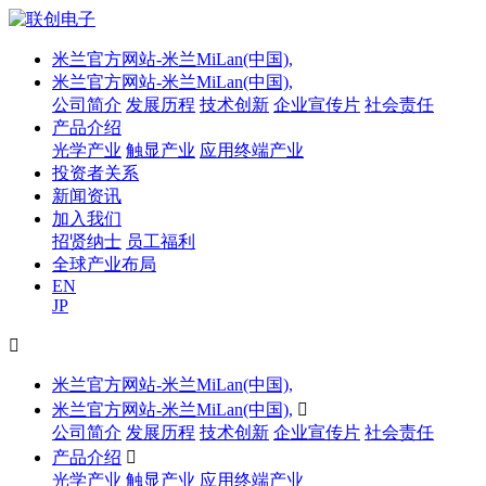
米兰官方网站-米兰MiLan(中国),
米兰官方网站-米兰MiLan(中国),
公司简介
发展历程
技术创新
企业宣传片
社会责任
产品介绍
光学产业
触显产业
应用终端产业
投资者关系
新闻资讯
加入我们
招贤纳士
员工福利
全球产业布局
EN
JP

米兰官方网站-米兰MiLan(中国),
米兰官方网站-米兰MiLan(中国),

公司简介
发展历程
技术创新
企业宣传片
社会责任
产品介绍

光学产业
触显产业
应用终端产业