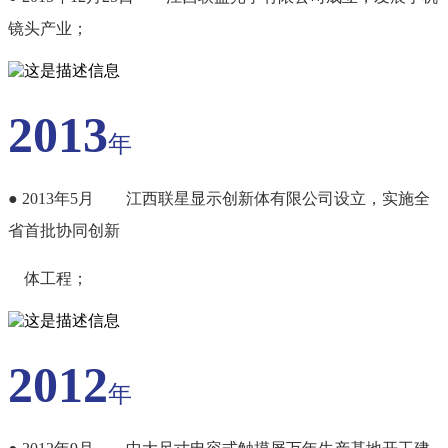
镜头产业；
2013
年
● 2013年5月 江西联星显示创新体有限公司设立，实施全
省首批协同创新
体
工程；
2012
年