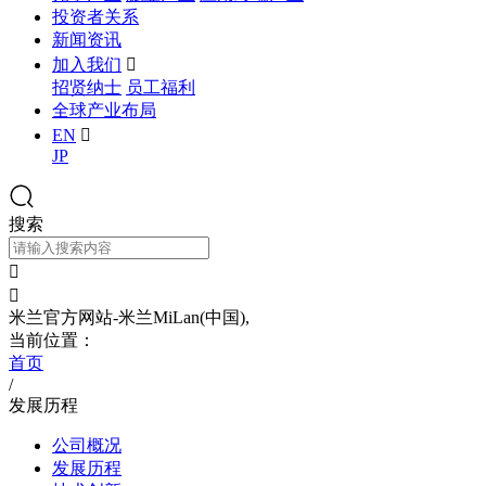
投资者关系
新闻资讯
加入我们

招贤纳士
员工福利
全球产业布局
EN

JP
搜索


米兰官方网站-米兰MiLan(中国),
当前位置：
首页
/
发展历程
公司概况
发展历程